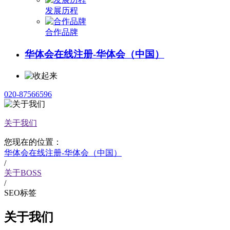
发展历程
合作品牌
华体会在线注册-华体会（中国）
020-87566596
关于我们
您现在的位置：
华体会在线注册-华体会（中国）
/
关于BOSS
/
SEO标签
关于我们